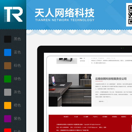
黑色
蓝色
棕色
绿色
灰色
橙色
紫色
红色